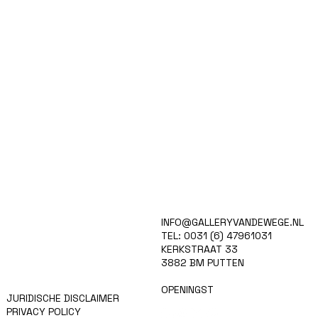
HOME
INFO@GALLERYVANDEWEGE.NL
KUNSTENAARS
TEL: 0031 (6) 47961031
ART SHOP
KERKSTRAAT 33
EVENTS
3882 BM PUTTEN
NIEUWS
CONTACT
OPENINGST
JURIDISCHE DISCLAIMER
PRIVACY POLICY